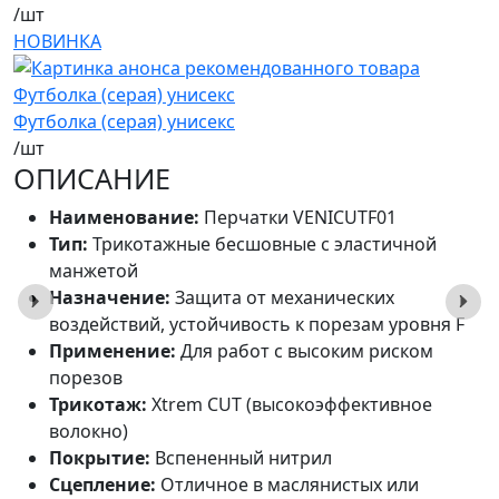
/шт
НОВИНКА
Футболка (серая) унисекс
/шт
ОПИСАНИЕ
Наименование:
Перчатки VENICUTF01
Тип:
Трикотажные бесшовные с эластичной
манжетой
Назначение:
Защита от механических
воздействий, устойчивость к порезам уровня F
Применение:
Для работ с высоким риском
порезов
Трикотаж:
Xtrem CUT (высокоэффективное
волокно)
Покрытие:
Вспененный нитрил
Сцепление:
Отличное в маслянистых или