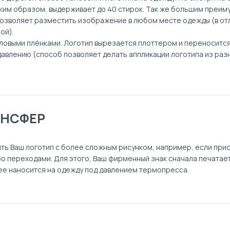
таким образом, выдерживает до 40 стирок. Так же большим преи
позволяет разместить изображение в любом месте одежды (в от
ой).
ловыми плёнками. Логотип вырезается плоттером и переноситс
авлению (способ позволяет делать аппликации логотипа из раз
АНСФЕР
ь Ваш логотип с более сложным рисунком, например, если прис
бо переходами. Для этого, Ваш фирменный знак сначала печатае
лее наносится на одежду под давлением термопресса.