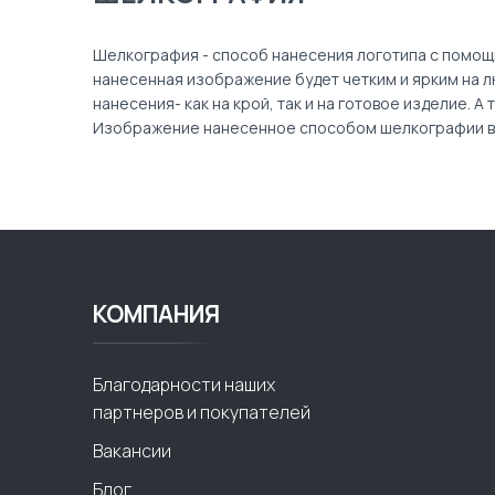
Шелкография - способ нанесения логотипа с помощ
нанесенная изображение будет четким и ярким на 
нанесения- как на крой, так и на готовое изделие. 
Изображение нанесенное способом шелкографии в
КОМПАНИЯ
Благодарности наших
партнеров и покупателей
Вакансии
Блог