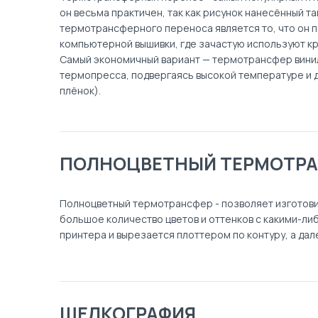
он весьма практичен, так как рисунок нанесённый 
термотрансферного переноса является то, что он 
компьютерной вышивки, где зачастую используют кр
Самый экономичный вариант — термотрансфер вини
термопресса, подвергаясь высокой температуре и д
плёнок).
ПОЛНОЦВЕТНЫЙ ТЕРМОТР
Полноцветный термотрансфер - позволяет изготовит
большое количество цветов и оттенков с какими-ли
принтера и вырезается плоттером по контуру, а да
ШЕЛКОГРАФИЯ