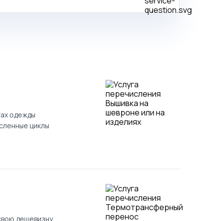
тах одежды
исленные циклы
свою дешевизну,