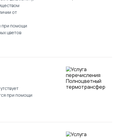
муществом
личии от
я при помощи
ных цветов
утствует
тся при помощи