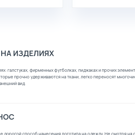
СПЕЦОДЕЖДА
УСЛУГИ
 НА ИЗДЕЛИЯХ
КОНТАКТЫ
ях: галстуках, фирменных футболках, пиджаках и прочих элемен
оторые прочно удерживаются на ткани, легко переносят многоч
внешний вид.
НОС
 дорогой способ нанесения логотипа на одежду. Не смотря на 