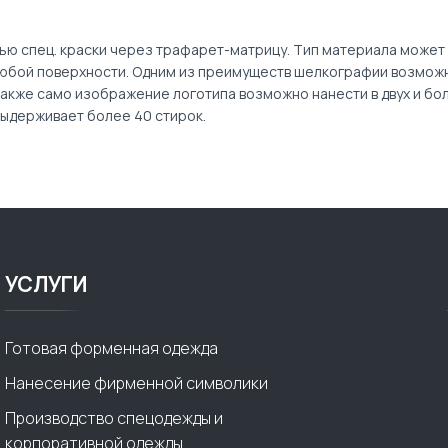
ью спец. краски через трафарет-матрицу. Тип материала может
любой поверхности. Одним из преимуществ шелкографии возмож
А также само изображение логотипа возможно нанести в двух и бо
ыдерживает более 40 стирок.
УСЛУГИ
Готовая форменная одежда
Нанесение фирменной символики
Производство спецодежды и
корпоративной одежды