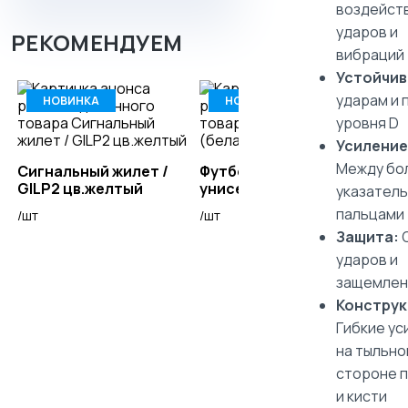
воздейств
ударов и
РЕКОМЕНДУЕМ
вибраций
Устойчив
ударам и 
НОВИНКА
НОВИНКА
уровня D
Усиление
Между бо
Сигнальный жилет /
Футболка (белая)
Фут
GILP2 цв.желтый
унисекс
указател
пальцами
/шт
/шт
/шт
Защита:
ударов и
защемлен
Конструк
Гибкие ус
на тыльно
стороне 
и кисти