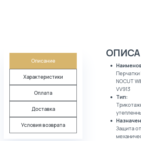
ПОИСК
ОПИСА
Описание
Наименов
Перчатки
Характеристики
NOCUT WI
VV913
Оплата
Тип:
Трикотаж
Доставка
утепленн
Назначен
Условия возврата
Защита о
механиче