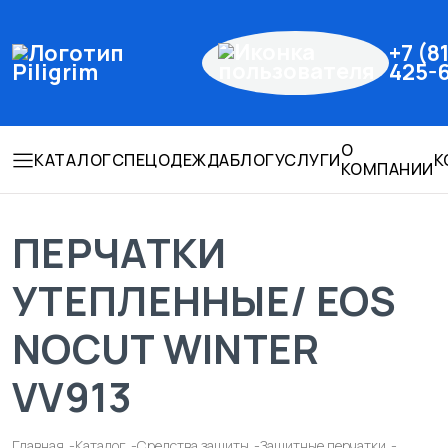
+7 (8
425-
О
КАТАЛОГ
СПЕЦОДЕЖДА
БЛОГ
УСЛУГИ
К
КОМПАНИИ
ПЕРЧАТКИ
УТЕПЛЕННЫЕ/ EOS
NOCUT WINTER
VV913
Главная
Каталог
Средства защиты
Защитные перчатки