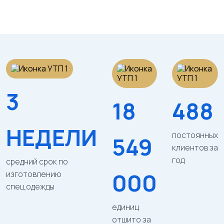
3
18
488
НЕДЕЛИ
постоянных
549
клиентов за
год
средний срок по
000
изготовлению
спец.одежды
единиц
отшито за