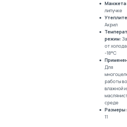
Манжета
липучке
Утеплите
Акрил
Темпера
режим:
З
от холода
-18°С
Применен
Для
многоцел
работы в
влажной и
маслянис
среде
Размеры:
11