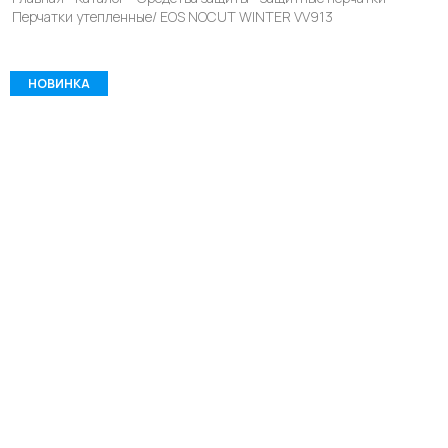
Перчатки утепленные/ EOS NOCUT WINTER VV913
НОВИНКА
КАТАЛОГ
СПЕЦОДЕЖДА
БЛОГ
УСЛУГИ
О КОМПАНИИ
КОНТАКТЫ