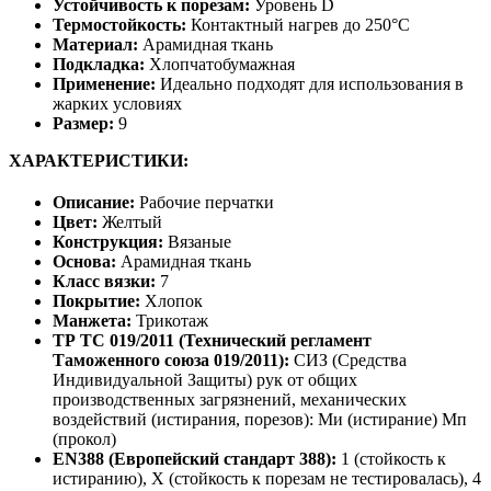
Устойчивость к порезам:
Уровень D
Термостойкость:
Контактный нагрев до 250°С
Материал:
Арамидная ткань
Подкладка:
Хлопчатобумажная
Применение:
Идеально подходят для использования в
жарких условиях
Размер:
9
ХАРАКТЕРИСТИКИ:
Описание:
Рабочие перчатки
Цвет:
Желтый
Конструкция:
Вязаные
Основа:
Арамидная ткань
Класс вязки:
7
Покрытие:
Хлопок
Манжета:
Трикотаж
ТР ТС 019/2011 (Технический регламент
Таможенного союза 019/2011):
СИЗ (Средства
Индивидуальной Защиты) рук от общих
производственных загрязнений, механических
воздействий (истирания, порезов): Ми (истирание) Мп
(прокол)
EN388 (Европейский стандарт 388):
1 (стойкость к
истиранию), X (стойкость к порезам не тестировалась), 4