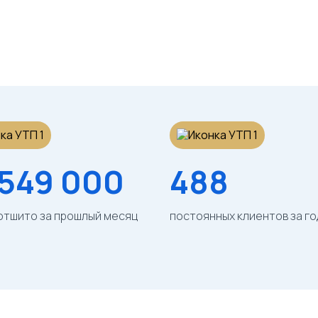
/шт
/шт
 549 000
488
отшито за прошлый месяц
постоянных клиентов за го