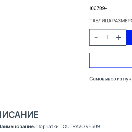
10
6
7
8
9
-
ТАБЛИЦА РАЗМЕР
-
+
СПЕЦОДЕЖДА
УСЛУГИ
Самовывоз из пун
КОНТАКТЫ
ПИСАНИЕ
Наименование:
Перчатки TOUTRAVO VE509