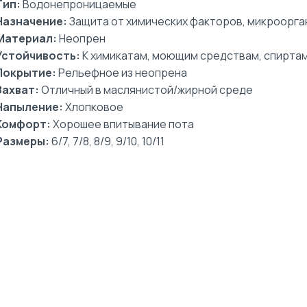
Тип:
Водонепроницаемые
Назначение:
Защита от химических факторов, микроорга
Материал:
Неопрен
Устойчивость:
К химикатам, моющим средствам, спиртам
Покрытие:
Рельефное из неопрена
Захват:
Отличный в маслянистой/жирной среде
Напыление:
Хлопковое
Комфорт:
Хорошее впитывание пота
Размеры:
6/7, 7/8, 8/9, 9/10, 10/11
НОВИНКА
НОВИНКА
Футболка (белая)
Футболка (серая)
унисекс