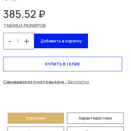
385.52 ₽
ТАБЛИЦА РАЗМЕРОВ
-
+
Добавить в корзину
КУПИТЬ В 1 КЛИК
КАТАЛОГ
СПЕЦОДЕЖДА
БЛОГ
УСЛУГИ
Самовывоз из пункта выдачи -
Бесплатно
О КОМПАНИИ
КОНТАКТЫ
ПОИСК
Описание
Характеристики