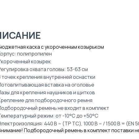
ПИСАНИЕ
Бюджетная каска с укороченным козырьком
Корпус: полипропилен
Укороченный козырек
Регулировка охвата головы: 53-63 см
8 точек крепления внутренней оснастки
Потовпитывающая вставка на оголовье
Пазы для крепления наушников и щитков
Крепление для подбородочного ремня
Подбородочный ремень не входит в комплект
Температурный режим: от -10°С до +50°С
Электроизоляция: 440 В ~ (ТР ТС), 1000 В ~ / 1500 В = (EN 5
Внимание! Подбородочный ремень в комплект поставки н