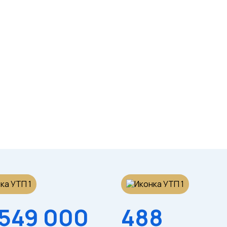
НОВИНКА
НОВИНКА
Футболка (белая)
Футболка (серая)
унисекс
/шт
/шт
 549 000
488