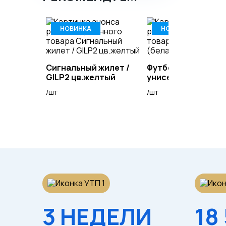
НОВИНКА
НОВИНКА
Сигнальный жилет /
Футболка (белая)
GILP2 цв.желтый
унисекс
/шт
/шт
3 НЕДЕЛИ
18