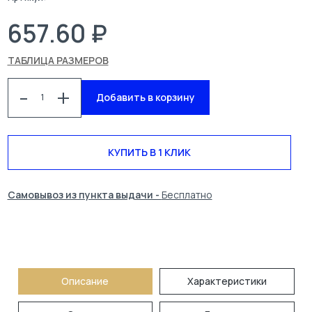
657.60 ₽
ТАБЛИЦА РАЗМЕРОВ
-
+
Добавить в корзину
КУПИТЬ В 1 КЛИК
КАТАЛОГ
СПЕЦОДЕЖДА
Самовывоз из пункта выдачи -
Бесплатно
БЛОГ
УСЛУГИ
О КОМПАНИИ
КОНТАКТЫ
ПОИСК
Описание
Характеристики