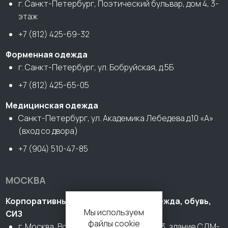
г. Санкт-Петербург, Поэтический бульвар, дом 4, 3-
этаж
+7 (812) 425-69-32
Форменная одежда
г. Санкт-Петербург, ул. Бобруйская, д.5Б
+7 (812) 425-65-05
Медицинская одежда
Санкт-Петербург, ул. Академика Лебедева д.10 «А»
(вход со двора)
+7 (904) 510-47-85
МОСКВА
Корпоративный офис (В2В). Спецодежда, обувь,
Мы используем
СИЗ
файлы cookie
г. Москва, Волоколамское шоссе, д. 73, здание СДМ-