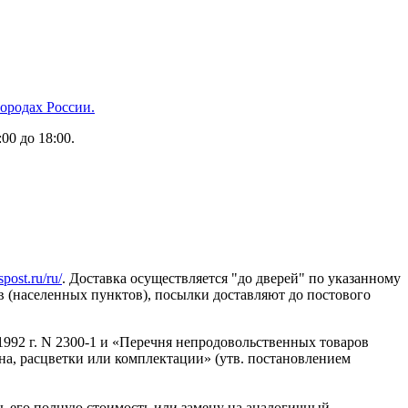
городах России.
00 до 18:00.
post.ru/ru/
. Доставка осуществляется "до дверей" по указанному
ов (населенных пунктов), посылки доставляют до постового
1992 г. N 2300-1 и «Перечня непродовольственных товаров
на, расцветки или комплектации» (утв. постановлением
ть его полную стоимость или замену на аналогичный