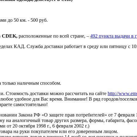
ми до 50 км. - 500 руб.
ов CDEK,
расположенные по всей стране, –
492 пункта выдачи в 
делах КАД. Служба доставки работает в среду или пятницу с 10:
а только наличным способом.
ии. Стоимость доставки можно рассчитать на сайте
http://www.ems
 в любое удобное для Вас время. Внимание! В ряд городов/поселк
раете самостоятельно!
сновании Закона РФ «О защите прав потребителей» от 7 февраля 
ну на аналогичный товар других размера, формы, габарита, фасо
 от 20 октября 1998 г., 6 февраля 2002 г.)
товара на руки покупателем или его доверенным лицом.
аво вернуть товар в течение 14 дней со дня покупки и получи