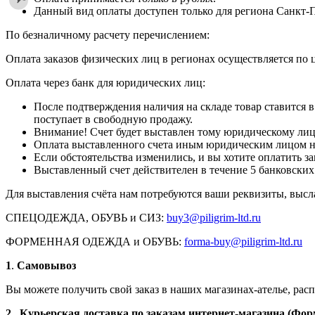
Данный вид оплаты доступен только для региона Санкт-П
По безналичному расчету перечислением:
Оплата заказов физических лиц в регионах осуществляется по 
Оплата через банк для юридических лиц:
После подтверждения наличия на складе товар ставится в 
поступает в свободную продажу.
Внимание! Счет будет выставлен тому юридическому лицу
Оплата выставленного счета иным юридическим лицом не
Если обстоятельства изменились, и вы хотите оплатить 
Выставленный счет действителен в течение 5 банковских
Для выставления счёта нам потребуются ваши реквизиты, высл
СПЕЦОДЕЖДА, ОБУВЬ и СИЗ:
buy3@piligrim-ltd.ru
ФОРМЕННАЯ ОДЕЖДА и ОБУВЬ:
forma-buy@piligrim-ltd.ru
1
.
Самовывоз
Вы можете получить свой заказ в наших магазинах-ателье, ра
2. Курьерская доставка по заказам интернет-магазина (Фор