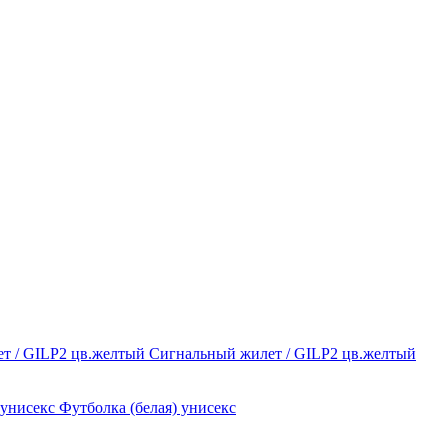
Сигнальный жилет / GILP2 цв.желтый
Футболка (белая) унисекс