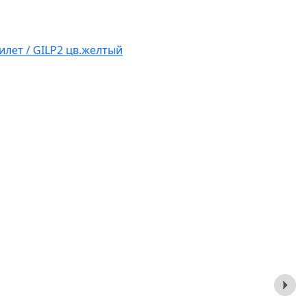
лет / GILP2 цв.желтый