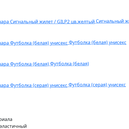
Сигнальный жи
Футболка (белая) унисекс
Футболка (белая)
Футболка (серая) унисекс
риала
 эластичный