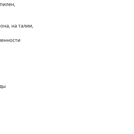
пилен,
на, на талии,
енности
жды