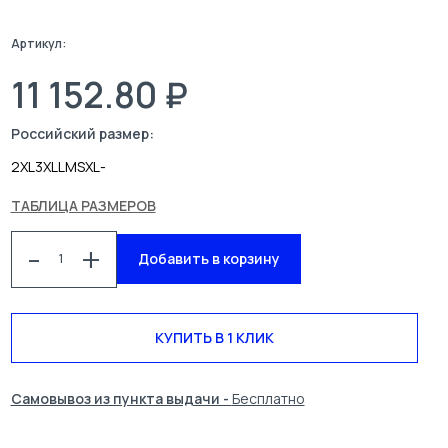
Артикул:
11 152.80 ₽
Российский размер:
2XL
3XL
L
M
S
XL
-
ТАБЛИЦА РАЗМЕРОВ
0
-
+
Добавить в корзину
КАТАЛОГ
СПЕЦОДЕЖДА
БЛОГ
УСЛУГИ
КУПИТЬ В 1 КЛИК
О КОМПАНИИ
КОНТАКТЫ
Самовывоз из пункта выдачи -
Бесплатно
ПОИСК