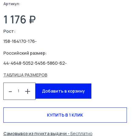
Артикул:
1 176 ₽
Рост:
158-164
170-176
-
Российский размер:
44-46
48-50
52-54
56-58
60-62
-
ТАБЛИЦА РАЗМЕРОВ
КАТАЛОГ
СПЕЦОДЕЖДА
-
+
БЛОГ
УСЛУГИ
Добавить в корзину
О КОМПАНИИ
КОНТАКТЫ
ПОИСК
КУПИТЬ В 1 КЛИК
Самовывоз из пункта выдачи -
Бесплатно