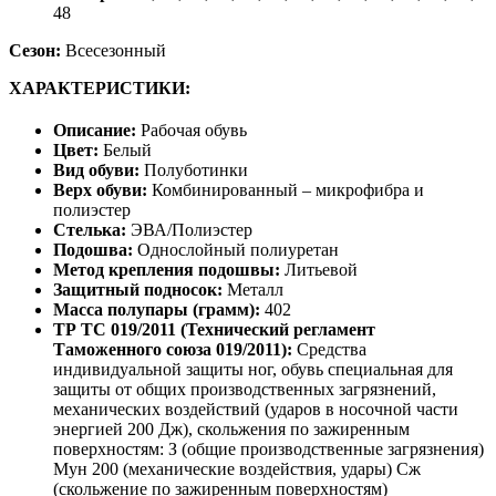
48
Сезон:
Всесезонный
ХАРАКТЕРИСТИКИ:
Описание:
Рабочая обувь
Цвет:
Белый
Вид обуви:
Полуботинки
Верх обуви:
Комбинированный – микрофибра и
полиэстер
Стелька:
ЭВА/Полиэстер
Подошва:
Однослойный полиуретан
Метод крепления подошвы:
Литьевой
Защитный подносок:
Металл
Масса полупары (грамм):
402
ТР ТС 019/2011 (Технический регламент
Таможенного союза 019/2011):
Средства
индивидуальной защиты ног, обувь специальная для
защиты от общих производственных загрязнений,
механических воздействий (ударов в носочной части
энергией 200 Дж), скольжения по зажиренным
поверхностям: З (общие производственные загрязнения)
Мун 200 (механические воздействия, удары) Сж
(скольжение по зажиренным поверхностям)