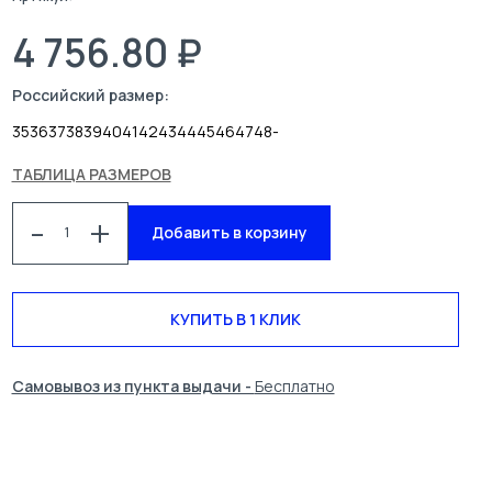
4 756.80 ₽
Российский размер:
35
36
37
38
39
40
41
42
43
44
45
46
47
48
-
ТАБЛИЦА РАЗМЕРОВ
-
+
Добавить в корзину
КАТАЛОГ
СПЕЦОДЕЖДА
БЛОГ
УСЛУГИ
КУПИТЬ В 1 КЛИК
О КОМПАНИИ
КОНТАКТЫ
Самовывоз из пункта выдачи -
Бесплатно
ПОИСК