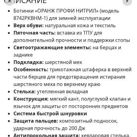
ОПИСАНИЕ
Ботинки «ОРАНЖ ПРОФИ НИТРИЛ» (модель
8742РКВНМ-1) для зимней эксплуатации
Верх обуви:
натуральная кожа и текстиль
Пяточная часть:
вставка из ТПУ для
дополнительной прочности и поддержки стопы
Светоотражающие элементы:
на берцах и
заднике
Подкладка:
шерстяной мех
Особенность:
трикотажная штаферка в верхней
части берцев для предотвращения истирания
шерстяного меха по верхнему краю
Стелька:
утепленная вкладная
Конструкция:
мягкий кант, полуглухой клапан и
язычок для защиты от посторонних предметов
Система быстрой шнуровки
Защита пальцев:
композитный подносок,
ударная прочность до 200 Дж
Антипрокольная защита:
кевларовая стелька,