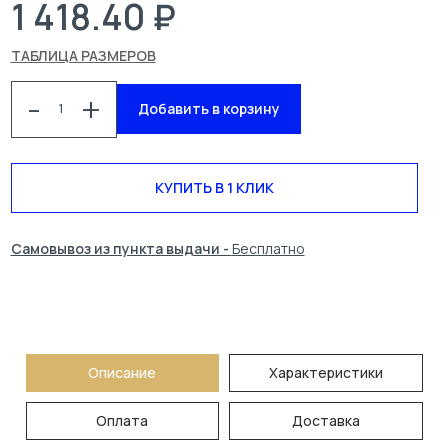
1 418.40 ₽
ТАБЛИЦА РАЗМЕРОВ
-
+
Добавить в корзину
КУПИТЬ В 1 КЛИК
КАТАЛОГ
СПЕЦОДЕЖДА
Самовывоз из пункта выдачи -
Бесплатно
БЛОГ
УСЛУГИ
О КОМПАНИИ
КОНТАКТЫ
ПОИСК
Описание
Характеристики
Оплата
Доставка