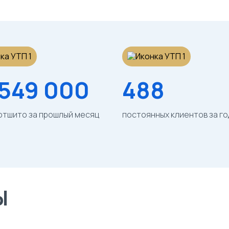
 549 000
488
отшито за прошлый месяц
постоянных клиентов за го
Ы