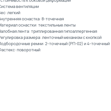
Устойчивость к боковой деформации
Система вентиляции
Вес: легкий
Внутренняя оснастка: 8-точечная
Материал оснастки: текстильные ленты
Налобная лента: триплированная гипоаллергенная
Регулировка размера: ленточный механизм с кнопкой
Подбородочные ремни: 2-точечный (РП-02) и 4-точечный 
Фастекс: поворотный
НОВИНКА
НОВИНКА
Футболка (белая)
Футболка (серая)
унисекс
/шт
/шт