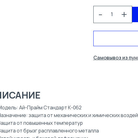
-
+
СПЕЦОДЕЖДА
Самовывоз из пун
УСЛУГИ
КОНТАКТЫ
ПИСАНИЕ
Модель: Ай-Прайм Стандарт К-062
Назначение: защита от механических и химических возде
Защита от повышенных температур
Защита от брызг расплавленного металла