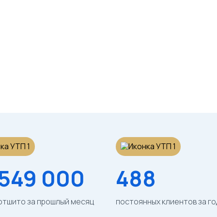
Футболка (белая)
Футболка (серая)
унисекс
/шт
/шт
 549 000
488
отшито за прошлый месяц
постоянных клиентов за го