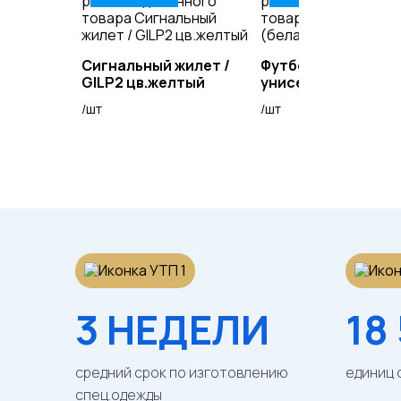
Сигнальный жилет /
Футболка (белая)
GILP2 цв.желтый
унисекс
/шт
/шт
3 НЕДЕЛИ
18
средний срок по изготовлению
единиц 
спец.одежды