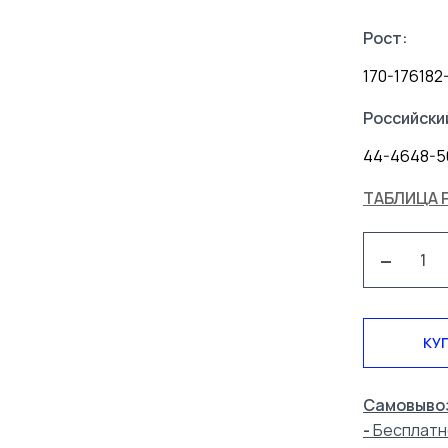
Рост:
170-176
182
Российски
44-46
48-5
ТАБЛИЦА 
-
КУП
Самовывоз
-
Бесплатн