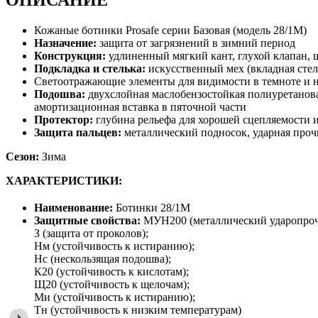
ОПИСАНИЕ
Кожаные ботинки Prosafe серии Базовая (модель 28/1М)
Назначение:
защита от загрязнений в зимний период
Конструкция:
удлиненный мягкий кант, глухой клапан, 
Подкладка и стелька:
искусственный мех (вкладная стел
Светоотражающие элементы для видимости в темноте и 
Подошва:
двухслойная маслобензостойкая полиуретанова
амортизационная вставка в пяточной части
Протектор:
глубина рельефа для хорошей сцепляемости 
Защита пальцев:
металлический подносок, ударная проч
Сезон:
Зима
ХАРАКТЕРИСТИКИ:
Наименование:
Ботинки 28/1М
Защитные свойства:
МУН200 (металлический ударопроч
З (защита от проколов);
Нм (устойчивость к истиранию);
Нс (нескользящая подошва);
К20 (устойчивость к кислотам);
Щ20 (устойчивость к щелочам);
Ми (устойчивость к истиранию);
Тн (устойчивость к низким температурам)