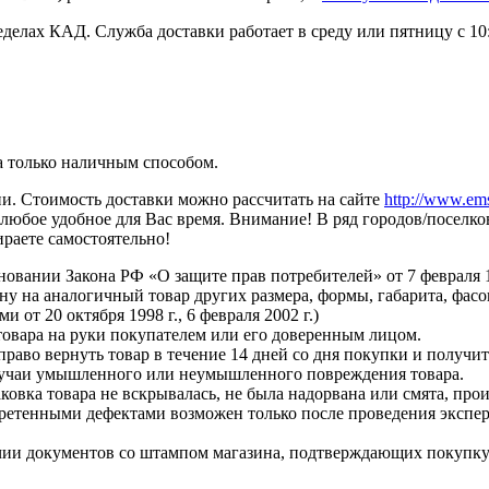
делах КАД. Служба доставки работает в среду или пятницу с 10:
а только наличным способом.
ии. Стоимость доставки можно рассчитать на сайте
http://www.ems
 в любое удобное для Вас время. Внимание! В ряд городов/поселк
раете самостоятельно!
сновании Закона РФ «О защите прав потребителей» от 7 февраля 
ну на аналогичный товар других размера, формы, габарита, фасо
 от 20 октября 1998 г., 6 февраля 2002 г.)
товара на руки покупателем или его доверенным лицом.
аво вернуть товар в течение 14 дней со дня покупки и получи
случаи умышленного или неумышленного повреждения товара.
ковка товара не вскрывалась, не была надорвана или смята, прои
ретенными дефектами возможен только после проведения экспер
чии документов со штампом магазина, подтверждающих покупку (