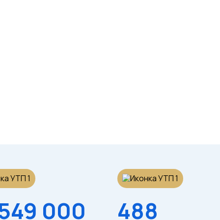
НОВИНКА
НОВИНКА
Футболка (белая)
Футболка (серая)
унисекс
/шт
/шт
 549 000
488