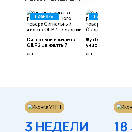
НОВИНКА
НОВИНКА
Сигнальный жилет /
Футболка (белая)
GILP2 цв.желтый
унисекс
/шт
/шт
3 НЕДЕЛИ
18