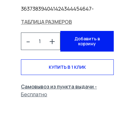
36
37
38
39
40
41
42
43
44
45
46
47
-
ТАБЛИЦА РАЗМЕРОВ
-
+
Добавить в
корзину
КУПИТЬ В 1 КЛИК
Самовывоз из пункта выдачи -
Бесплатно