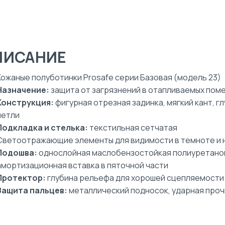
ПИСАНИЕ
Кожаные полуботинки Prosafe серии Базовая (модель 23)
Назначение:
защита от загрязнений в отапливаемых пом
Конструкция:
фигурная отрезная задинка, мягкий кант, г
петли
Подкладка и стелька:
текстильная сетчатая
Светоотражающие элементы для видимости в темноте и 
Подошва:
однослойная маслобензостойкая полиуретанов
амортизационная вставка в пяточной части
Протектор:
глубина рельефа для хорошей сцепляемости 
Защита пальцев:
металлический подносок, ударная проч